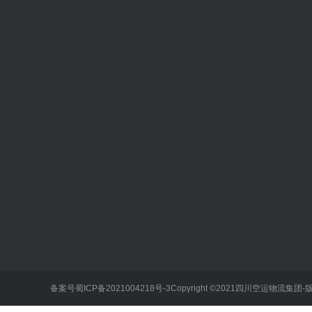
新闻中心
国内航空货运
客户服务专区
通知公告
常规货物航空货运
价格查询
公司新闻
新鲜活体航空货运
托运须知
行业动态
动物宠物航空货运
备案号蜀ICP备2021004218号-
3Copyright ©2021四川空运物
酒水航空货运
化工品航空货运