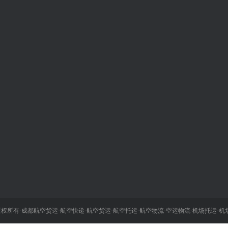
加入我们
全国统一取件热线
13458618
招贤纳士
四川空运物流集团优质空运物
寻求合作伙伴
电话：13458618897（胡 林
采购招标
18980886984（王 玲
流集团-版权所有-成都航空货运-航空快递-航空货运-航空托运-航空物流-空运物流-机场托运
座机：028-85884670