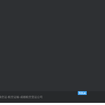
897胡林
流服务商今日达航空快递
）
51La
）
-机场空运-航空运输-成都航空货运公司
微信扫码 关注我们