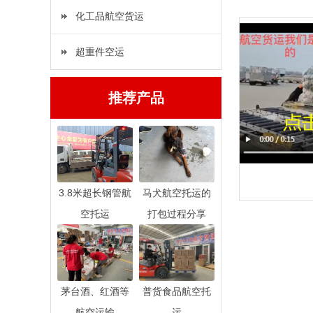
化工品航空货运
超重件空运
推荐产品
3.8米超长钢管航
马犬航空托运的
空托运
打包过程分享
茅台酒、红酒等
普货食品航空托
航空运输
运