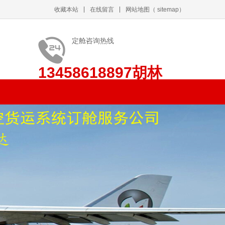
收藏本站
在线留言
网站地图
（
sitemap
）
定舱咨询热线
13458618897胡林