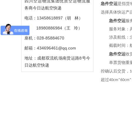
四川空运物流集团优质空运物流服
急
件空运
是指货
务商今日达航空快递
选择具体快运产
电话：13458618897（胡 林）
急
件空运
服
18980886984（王 玲）
服务对象：具
涉及航线：北京
座机：028-85884670
截载时间：
邮箱：434696461@qq.com
急
件空运
收
地址：成都双流机场南货运路8号今
单票货物重量
日达航空快递
控确认后交货，
1
超过
40cm*60cm*