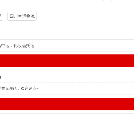
​
四川空运物流
品空运，化妆品托运
员
容暂无评论，欢迎评论~