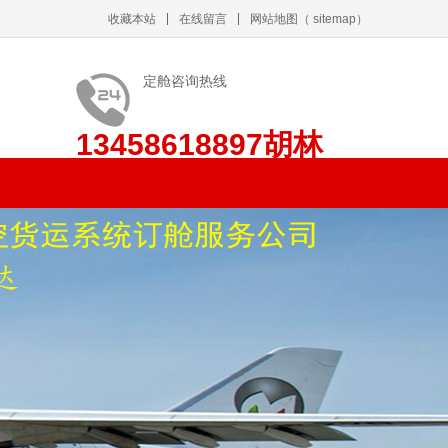
收藏本站
在线留言
网站地图
（
sitemap
）
定舱咨询热线
13458618897胡林