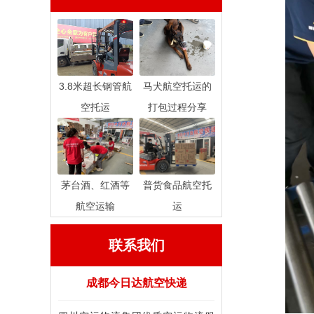
3.8米超长钢管航
马犬航空托运的
空托运
打包过程分享
茅台酒、红酒等
普货食品航空托
航空运输
运
联系我们
成都今日达航空快递