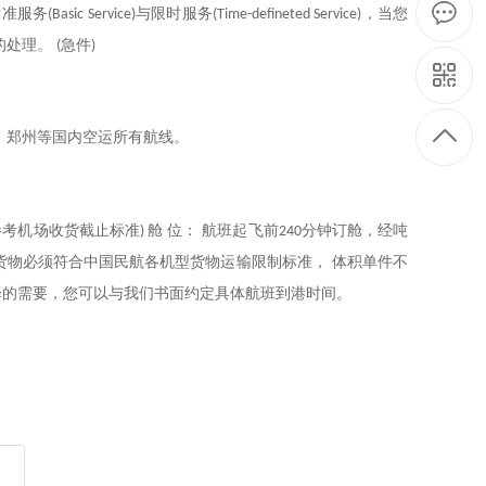
标准服务
与限时服务
，当您
(Basic Service)
(Time-defineted Service)
的处理。
急件
(
)
、郑州等
国内空运所有
航线。
参考机场收货截止标准
舱 位： 航班起飞前
分钟订舱，经吨
)
240
货物必须符合中国民航各机型货物运输限制标准， 体积单件不
择的需要，您可以与我们书面约定具体航班到港时间。