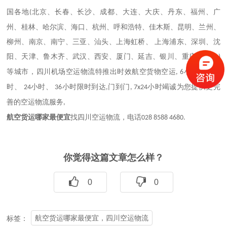
国各地
北京、长春、长沙、成都、大连、大庆、丹东、福州、广
(
州、桂林、哈尔滨、海口、杭州、呼和浩特、佳木斯、昆明、兰州、
柳州、南京、南宁、三亚、汕头、上海虹桥、 上海浦东、深圳、沈
阳、天津、鲁木齐、武汉、西安、厦门、延吉、银川、重庆、青鸟
)
等城市，
四川机场空运物流
特推出时效航空货物空运
小时、
小
, 6
12
时、
小时、
小时限时到达
门到门
小时竭诚为您提供更完
24
36
,
, 7x24
善的空运物流服务
,
航空货运哪家最便宜
找四川空运物流，电话
028 8588 4680.
你觉得这篇文章怎么样？
0
0
航空货运哪家最便宜，四川空运物流
标签：