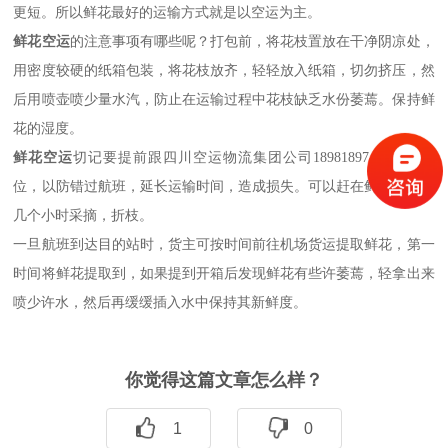
更短。所以鲜花最好的运输方式就是以空运为主。
鲜花空运
的注意事项有哪些呢？打包前，将花枝置放在干净阴凉处，
用密度较硬的纸箱包装，将花枝放齐，轻轻放入纸箱，切勿挤压，然
后用喷壶喷少量水汽，防止在运输过程中花枝缺乏水份萎蔫。保持鲜
花的湿度。
鲜花空运
切记要提前跟四川空运物流集团公司
18981897403
预留舱
位，以防错过航班，延长运输时间，造成损失。可以赶在鲜花空运前
几个小时采摘，折枝。
一旦航班到达目的站时，货主可按时间前往机场货运提取鲜花，第一
时间将鲜花提取到，如果提到开箱后发现鲜花有些许
萎蔫，轻拿出来
喷少许水，然后再缓缓插入水中保持其新鲜度。
你觉得这篇文章怎么样？
1
0