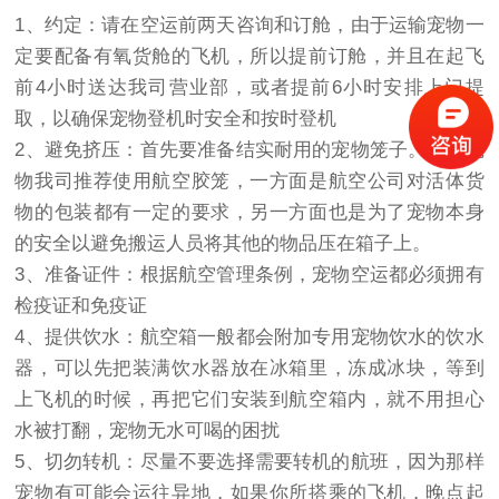
1、约定：请在空运前两天咨询和订舱，由于运输宠物一
定要配备有氧货舱的飞机，所以提前订舱，并且在起飞
前4小时送达我司营业部，或者提前6小时安排上门提
取，以确保宠物登机时安全和按时登机
2、避免挤压：首先要准备结实耐用的宠物笼子。运输宠
物我司推荐使用航空胶笼，一方面是航空公司对活体货
物的包装都有一定的要求，另一方面也是为了宠物本身
的安全以避免搬运人员将其他的物品压在箱子上。
3、准备证件：根据航空管理条例，宠物空运都必须拥有
检疫证和免疫证
4、提供饮水：航空箱一般都会附加专用宠物饮水的饮水
器，可以先把装满饮水器放在冰箱里，冻成冰块，等到
上飞机的时候，再把它们安装到航空箱内，就不用担心
水被打翻，宠物无水可喝的困扰
5、切勿转机：尽量不要选择需要转机的航班，因为那样
宠物有可能会运往异地，如果你所搭乘的飞机，晚点起